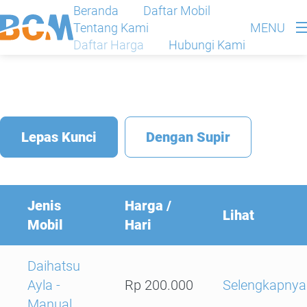
Beranda
Daftar Mobil
Tentang Kami
MENU
CLOSE
Daftar Harga
Hubungi Kami
Beranda
Lepas Kunci
Dengan Supir
Daftar Mobil
Tentang Kami
Jenis
Harga /
Lihat
Mobil
Hari
Daftar Harga
Daihatsu
Ayla -
Rp 200.000
Selengkapnya
Hubungi Kami
Manual