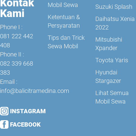
Kontak
Mobil Sewa
Suzuki Splash
Kami
Ketentuan &
Daihatsu Xenia
Persyaratan
Phone I :
2022
081 222 442
Tips dan Trick
Mitsubishi
408
Sewa Mobil
Xpander
Phone II :
Toyota Yaris
082 339 668
Hyundai
383
Stargazer
Email :
info@balicitramedina.com
Lihat Semua
Mobil Sewa
INSTAGRAM
FACEBOOK