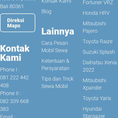
Kontak Kami
Fortuner VRZ
Bali 80361
Blog
Honda HRV
Direksi
Mitsubishi
Maps
Lainnya
Pajero
Toyota Raize
Cara Pesan
Kontak
Mobil Sewa
Suzuki Splash
Kami
Ketentuan &
Daihatsu Xenia
Persyaratan
Phone I :
2022
081 222 442
Tips dan Trick
Mitsubishi
408
Sewa Mobil
Xpander
Phone II :
Toyota Yaris
082 339 668
Hyundai
383
Stargazer
Email :