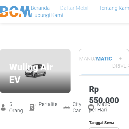
Beranda
Daftar Mobil
Tentang Kam
Hubungi Kami
Beranda
MANUAL
MATIC
+
Daftar Mobil
Wuling Air
DRIVE
EV
Tentang Kami
Rp
550.000
Daftar Harga
5
Pertalite
City
Matic
per Hari
Orang
Car
Tanggal Sewa
Hubungi Kami