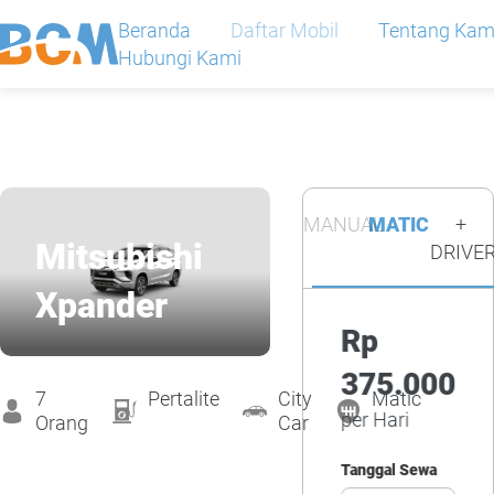
Beranda
Daftar Mobil
Tentang Kam
Hubungi Kami
Beranda
MANUAL
MATIC
+
Daftar Mobil
Mitsubishi
DRIVE
Xpander
Tentang Kami
Rp
375.000
Daftar Harga
7
Pertalite
City
Matic
per Hari
Orang
Car
Tanggal Sewa
Hubungi Kami