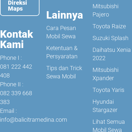
Direksi
Mitsubishi
Maps
Lainnya
Pajero
Toyota Raize
Cara Pesan
Kontak
Mobil Sewa
Suzuki Splash
Kami
Ketentuan &
Daihatsu Xenia
Persyaratan
Phone I :
2022
081 222 442
Tips dan Trick
Mitsubishi
408
Sewa Mobil
Xpander
Phone II :
Toyota Yaris
082 339 668
Hyundai
383
Stargazer
Email :
info@balicitramedina.com
Lihat Semua
Mobil Sewa